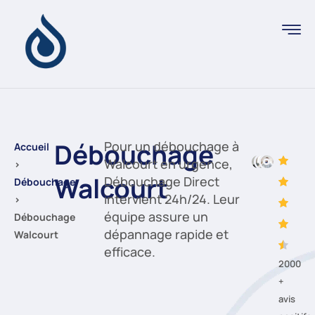
Débouchage
Pour un débouchage à
Accueil
Walcourt en urgence,
›
Walcourt
Débouchage Direct
Débouchage
intervient 24h/24. Leur
›
équipe assure un
Débouchage
dépannage rapide et
Walcourt
efficace.
2000
+
avis