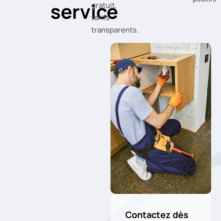
service
gratuit,
tarifs
transparents.
Contactez dès