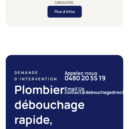
cassures.
Plus d’infos
Appelez-nous
DEMANDE
0480 20 55 19
D’INTERVENTION
Plombier
Email Us
contact@debouchagedirect.b
débouchage
rapide,