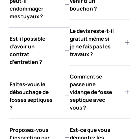
peut-il
venir d’un
endommager
bouchon ?
mes tuyaux ?
Le devis reste-t-il
Est-il possible
gratuit même si
d’avoir un
je ne fais pas les
contrat
travaux ?
d’entretien ?
Comment se
Faites-vous le
passe une
débouchage de
vidange de fosse
fosses septiques
septique avec
?
vous ?
Proposez-vous
Est-ce que vous
l’inspection par
démontez les