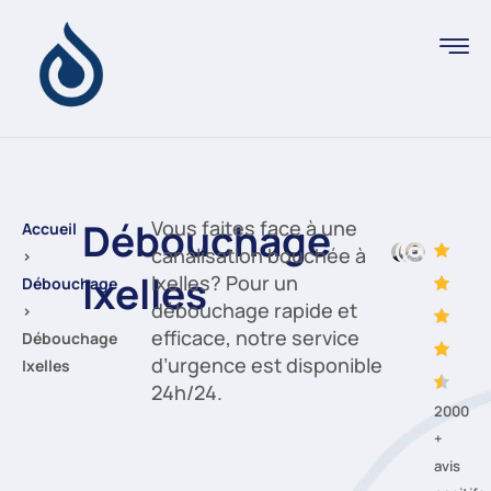
Débouchage
Vous faites face à une
Accueil
canalisation bouchée à
›
Ixelles
Ixelles? Pour un
Débouchage
débouchage rapide et
›
efficace, notre service
Débouchage
d’urgence est disponible
Ixelles
24h/24.
2000
+
avis