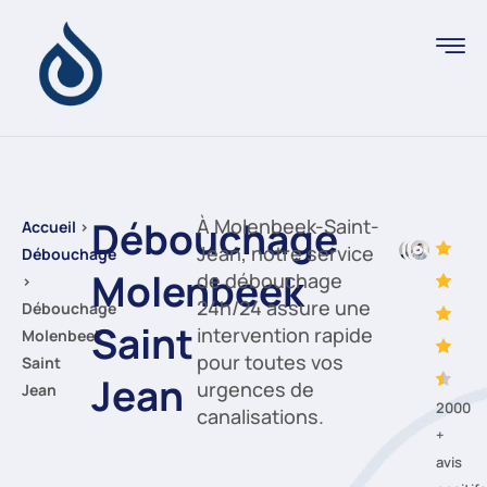
Débouchage
À Molenbeek-Saint-
Accueil
›
Jean, notre service
Débouchage
Molenbeek
de débouchage
›
24h/24 assure une
Débouchage
Saint
intervention rapide
Molenbeek
pour toutes vos
Saint
Jean
urgences de
Jean
2000
canalisations.
+
avis