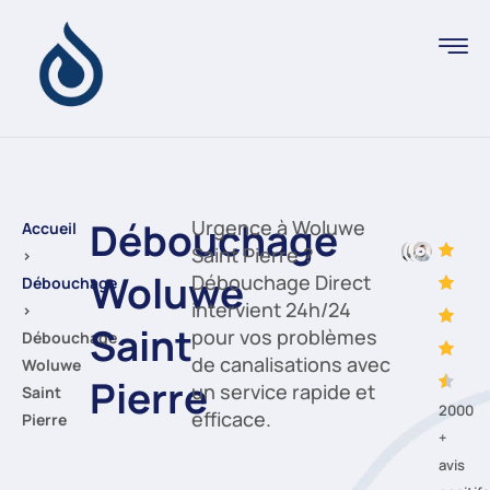
Débouchage
Urgence à Woluwe
Accueil
Saint Pierre ?
›
Woluwe
Débouchage Direct
Débouchage
intervient 24h/24
›
Saint
pour vos problèmes
Débouchage
de canalisations avec
Woluwe
Pierre
un service rapide et
Saint
2000
efficace.
Pierre
+
avis