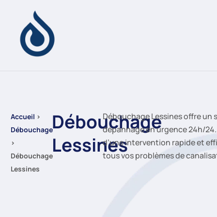
Débouchage
Débouchage Lessines offre un s
Accueil
›
dépannage en urgence 24h/24. 
Débouchage
Lessines
d’une intervention rapide et ef
›
tous vos problèmes de canalisa
Débouchage
Lessines