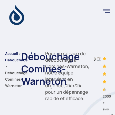
Débouchage
Pour un service de
Accueil
›
débouchage à
Débouchage
Comines-
Comines-Warneton,
›
notre équipe
Débouchage
Warneton
intervient en
Comines-
urgence, 24h/24,
Warneton
pour un dépannage
2000
rapide et efficace.
+
avis