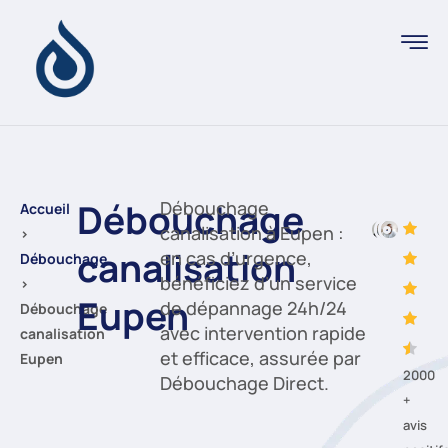
Débouchage
Débouchage
Accueil
canalisation à Eupen :
›
canalisation
en cas d’urgence,
Débouchage
bénéficiez d’un service
›
Eupen
de dépannage 24h/24
Débouchage
avec intervention rapide
canalisation
et efficace, assurée par
Eupen
2000
Débouchage Direct.
+
avis