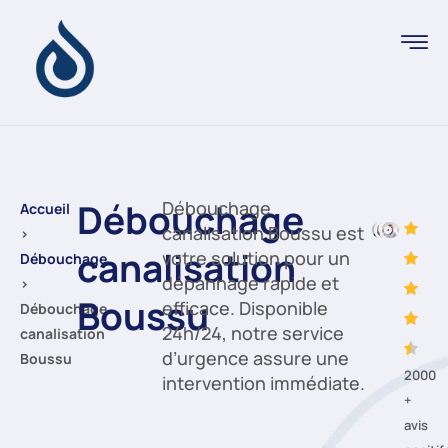
Débouchage
Débouchage
Accueil
canalisation Boussu est
›
canalisation
votre solution pour un
Débouchage
dépannage rapide et
›
Boussu
efficace. Disponible
Débouchage
24h/24, notre service
canalisation
d’urgence assure une
Boussu
2000
intervention immédiate.
+
avis