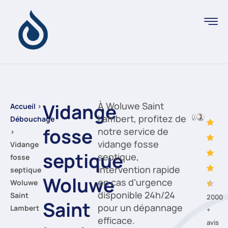
Vidange
À Woluwe Saint
Accueil
›
Lambert, profitez de
Débouchage
fosse
notre service de
›
vidange fosse
Vidange
septique
septique,
fosse
intervention rapide
septique
Woluwe
en cas d’urgence
Woluwe
disponible 24h/24
Saint
2000
Saint
pour un dépannage
Lambert
+
efficace.
avis