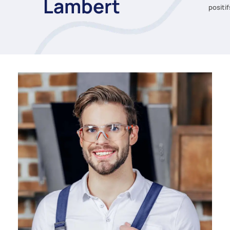
Lambert
positif