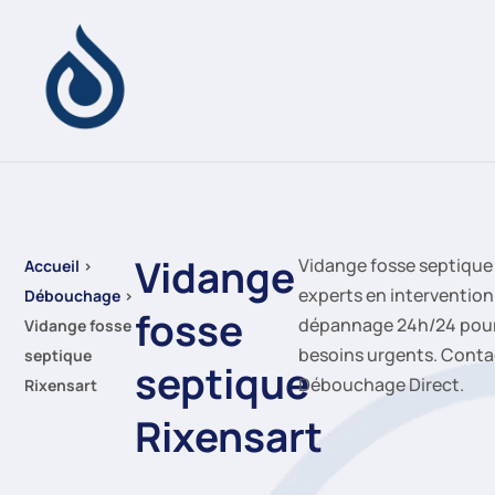
Vidange
Vidange fosse septique 
Accueil
›
experts en intervention
Débouchage
›
fosse
dépannage 24h/24 pour
Vidange fosse
besoins urgents. Cont
septique
septique
Débouchage Direct.
Rixensart
Rixensart