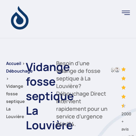
Vidange
Besoin d’une
Accueil
›
vidange de fosse
Débouchage
fosse
septique à La
›
Louvière?
Vidange
septique
Débouchage Direct
fosse
intervient
septique
La
rapidement pour un
La
2000
service d’urgence
Louvière
Louvière
+
24h/24.
avis