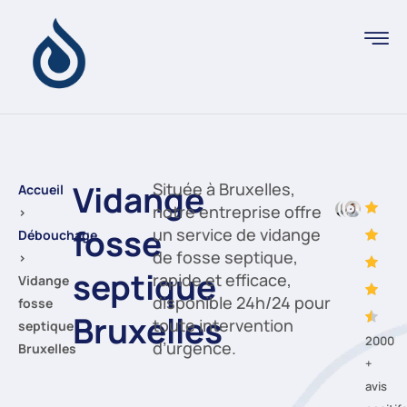
Vidange
Située à Bruxelles,
Accueil
notre entreprise offre
›
fosse
un service de vidange
Débouchage
de fosse septique,
›
septique
rapide et efficace,
Vidange
disponible 24h/24 pour
fosse
Bruxelles
toute intervention
septique
2000
d’urgence.
Bruxelles
+
avis