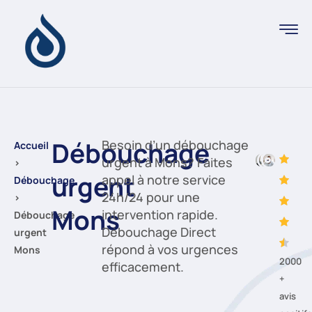
Débouchage
Besoin d’un débouchage
Accueil
urgent à Mons? Faites
›
urgent
appel à notre service
Débouchage
24h/24 pour une
›
Mons
intervention rapide.
Débouchage
Débouchage Direct
urgent
répond à vos urgences
Mons
2000
efficacement.
+
avis