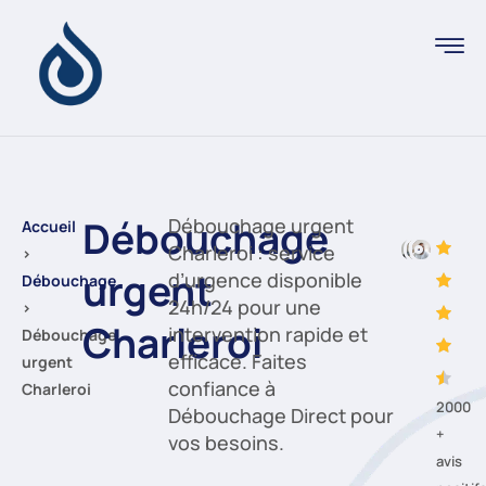
Débouchage
Débouchage urgent
Accueil
Charleroi : service
›
urgent
d’urgence disponible
Débouchage
24h/24 pour une
›
Charleroi
intervention rapide et
Débouchage
efficace. Faites
urgent
confiance à
Charleroi
2000
Débouchage Direct pour
+
vos besoins.
avis