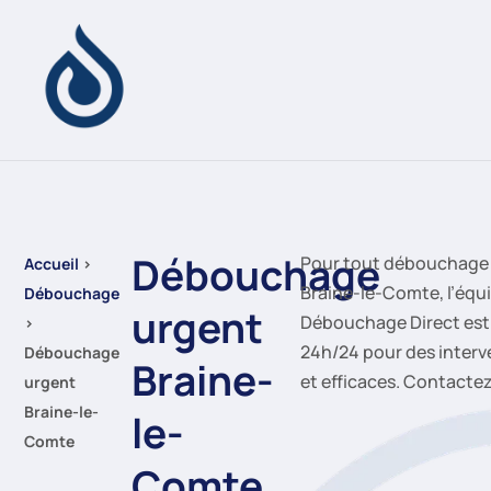
Débouchage
Pour tout débouchage 
Accueil
›
Braine-le-Comte, l’équ
Débouchage
urgent
Débouchage Direct est
›
24h/24 pour des interv
Débouchage
Braine-
et efficaces. Contacte
urgent
Braine-le-
le-
Comte
Comte