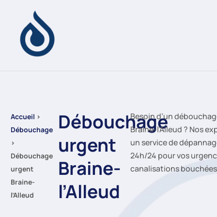
Débouchage
Besoin d’un débouchag
Accueil
›
Braine-l’Alleud ? Nos ex
Débouchage
urgent
un service de dépannag
›
24h/24 pour vos urgenc
Débouchage
Braine-
canalisations bouchées
urgent
Braine-
l’Alleud
l’Alleud